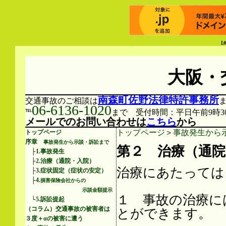
【
大阪・
南森町佐野法律特許事務所
交通事故のご相談は
06-6136-1020
℡
まで 受付時間：平日午前9時30
メールでのお問い合わせは
こちら
から
トップページ
＞
事故発生から
トップページ
序章
事故発生から示談・訴訟まで
第２ 治療（通院
├
1.事故発生
├
2.治療（通院・入院）
治療にあたっては
├
3.症状固定（症状の安定）
├
4.
損害保険会社からの
示談金額提示
１ 事故の治療に
└
5.訴訟提起
（コラム）交通事故の被害者は
とができます。
３度＋αの被害に遭う