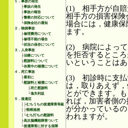
１．事故の発生
(1) 相手方が
├
事故の発生
├
事故の報告
相手方の損害保険
├
警察の対応について
場合には，健康保
└
保険会社の通知
２．物損事故
ます。
├
修理費用について
├
修理不能の場合
└
状況の保存について
(2) 病院によ
３．人身事故
を拒否するところ
├
治療について
いということはあ
├
慰謝料について
└
休業中の補償について
４．死亡事故
(3) 初診時に
├
最初に
└
慰謝料と補償について
は，取りあえず，
├
死亡慰謝料
とができます。も
└
逸失利益
れば，加害者側の
５．後遺症
│├
むちうちの後遺障害等級
が分かっているの
│├
頸椎捻挫
われますが。
│└
むち打ちの慰謝料
├
高次脳機能障害ついて
└
後遺障害に対する保障