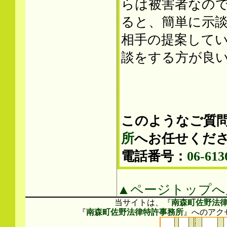
らは被害者なの
ると、簡単に示
相手の提案して
談をする方が良
このようなご質
所
へお任せくだ
電話番号：
06-613
▲ページトップへ
当サイトは、『
南森町佐野法
『
南森町佐野法律特許事務所
』へのアク