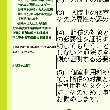
├
道交法と現実の運用の差異
├
自転車の運動エネルギー
├
自転車を運転する人の意識
(3) 入院中の
├
自転車と歩行者の過失割合
その必要性が認め
├
損害賠償の算定
└
保険未加入による悲劇
交通事故損害賠償請求成功例
(4) 賠償の対
後遺症損害賠償 自動計算機
の必要性を証明す
死亡事例損害賠償 自動計算機
明してもらうこと
※当事務所では自転車側が加害者の事件
しないと通院でき
は扱っておりません。
側が証明する必要
地域別の対応
(5) 個室利用
ては賠償の対象と
室利用料やタクシ
す。そのため，事
お勧めします。