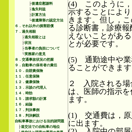
(4) このよう
├
後遺症慰謝料
├
逸失利益
示することにより
├
計算方法
きます。但し，こ
└
後遺障害の認定方法
る診断書，診療報
６．それ以外の損害賠償
７．過失相殺
えないことがある
├
過失相殺とは
とが必要です。
├
状況
├
当事者の負担について
└
実務家の意見
(5) 通勤途中
８．交通事故状況の把握
９．自動車の保有者の責任
ることができます
１０．自賠責保険
１１．任意保険
２ 入院される場
１２．健康保険
１３．示談の代理人
は、医師の指示を
１４．時効
ます。
１５．請求額の計算
１６．結論
１７．判決事例
(1) 交通費は
１８．判決解説
に出ます。
自転車事故における法的諸問題
├
道交法での自転車の地位
(2) 入院中の部