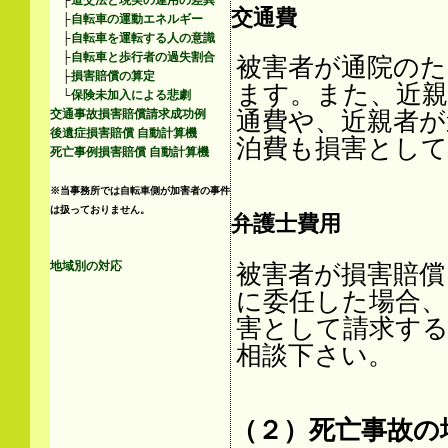
├
道交法と現実の運用の差異
交通費
├
自転車の運動エネルギー
├
自転車を運転する人の意識
├
自転車と歩行者の過失割合
被害者が通院のた
├
損害賠償の算定
ます。また、近親
└
保険未加入による悲劇
通費や、近親者が
交通事故損害賠償請求成功例
後遺症損害賠償 自動計算機
泊費も損害とし
死亡事例損害賠償 自動計算機
※当事務所では自転車側が加害者の事件
は扱っておりません。
弁護士費用
地域別の対応
被害者が損害賠償
に委任した場合、
害として請求す
相談下さい。
（２）死亡事故の