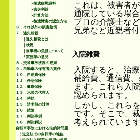
これは、被害者が
├
後遺症慰謝料
├
逸失利益
通院している場合
├
計算方法
プロの介護士など
└
後遺障害の認定方法
６．それ以外の損害賠償
兄弟など近親者付
７．過失相殺
├
過失相殺とは
├
状況
├
当事者の負担について
入院雑費
└
実務家の意見
８．交通事故状況の把握
入院すると、治療
９．自動車の保有者の責任
１０．自賠責保険
補給費、通信費、
１１．任意保険
ます。これら入
１２．健康保険
１３．示談の代理人
認められます。
１４．時効
しかし、これら
１５．請求額の計算
１６．結論
です。そこで、裁
１７．判決事例
考えられていま
１８．判決解説
自転車事故における法的諸問題
├
道交法での自転車の地位