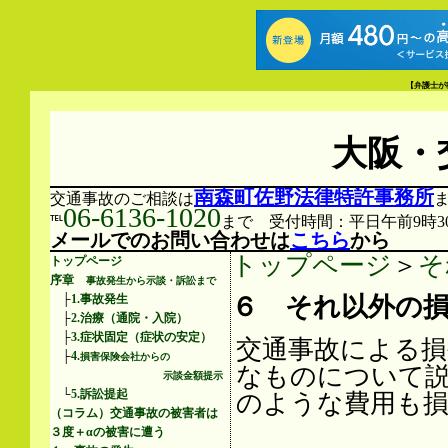
【弁護士が
大阪・
南森町佐野法律特許事務所
交通事故のご相談は
06-6136-1020
℡
まで 受付時間：平日午前9時30
メールでのお問い合わせは
こちら
から
トップページ
＞
そ
トップページ
序章
事故発生から示談・訴訟まで
６ それ以外の
├
1.事故発生
├
2.治療（通院・入院）
├
3.症状固定（症状の安定）
交通事故による損
├
4.
損害保険会社からの
なものについて
示談金額提示
└
5.訴訟提起
のような費用も
（コラム）交通事故の被害者は
３度＋αの被害に遭う