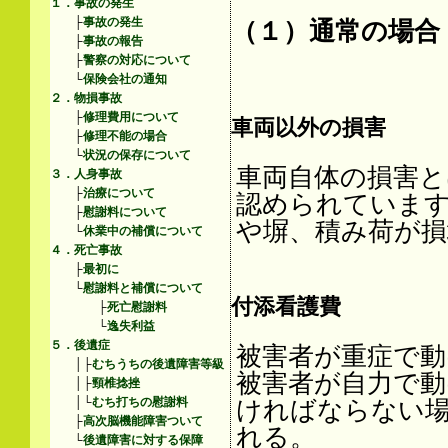
１．事故の発生
├
事故の発生
（１）通常の場合
├
事故の報告
├
警察の対応について
└
保険会社の通知
２．物損事故
├
修理費用について
車両以外の損害
├
修理不能の場合
└
状況の保存について
車両自体の損害と
３．人身事故
├
治療について
認められていま
├
慰謝料について
や塀、積み荷が
└
休業中の補償について
４．死亡事故
├
最初に
└
慰謝料と補償について
付添看護費
├
死亡慰謝料
└
逸失利益
５．後遺症
被害者が重症で動
│├
むちうちの後遺障害等級
被害者が自力で動
│├
頸椎捻挫
│└
むち打ちの慰謝料
ければならない
├
高次脳機能障害ついて
れる。
└
後遺障害に対する保障