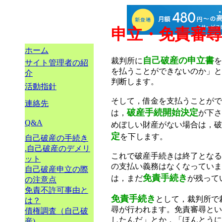
申立・免責審尋
ホーム
自己破産の申立書
裁判所に
を
サイト管理者の紹
を払うことができないのか」と
介
判断します。
活動指針
そして，借金を支払うことがで
連絡先
破産手続開始決定
は，
が下さ
Q&A
めぼしい財産がない場合は，破
定
を下します。
自己破産の手続き
.自己破産のデメリ
これで破産手続きは終了となる
ット
の支払い義務はなくなっていま
自己破産申立の際
免責手続き
は，まだ
が残って
の注意点
免責不許可事由と
免責手続き
として，裁判所で
は？
尋が行われます。免責審尋とい
債権調査（自己破
したんだ」とか，「ほんとうに
産)