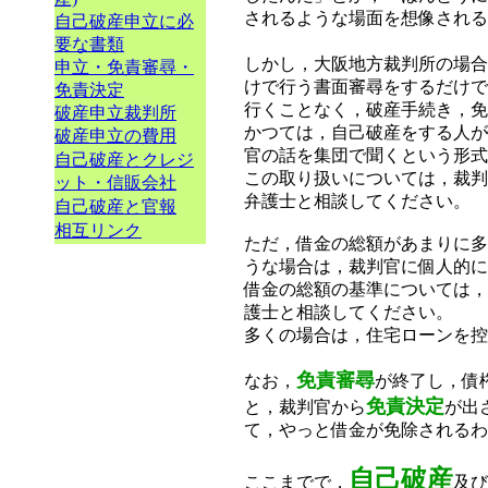
されるような場面を想像される
自己破産申立に必
要な書類
しかし，大阪地方裁判所の場合
申立・免責審尋・
けで行う書面審尋をするだけで
免責決定
行くことなく，破産手続き，免
破産申立裁判所
かつては，自己破産をする人が
破産申立の費用
官の話を集団で聞くという形式
自己破産とクレジ
この取り扱いについては，裁判
ット・信販会社
弁護士と相談してください。
自己破産と官報
相互リンク
ただ，借金の総額があまりに多
うな場合は，裁判官に個人的に
借金の総額の基準については，
護士と相談してください。
多くの場合は，住宅ローンを控
免責審尋
なお，
が終了し，債
免責決定
と，裁判官から
が出
て，やっと借金が免除されるわ
自己破産
ここまでで，
及び